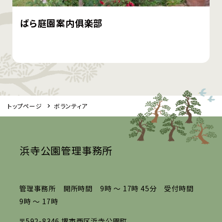
ばら庭園案内俱楽部
トップページ
ボランティア
浜寺公園管理事務所
管理事務所 開所時間 9時 ～ 17時 45分 受付時間
9時 ～ 17時
〒592-8346 堺市西区浜寺公園町