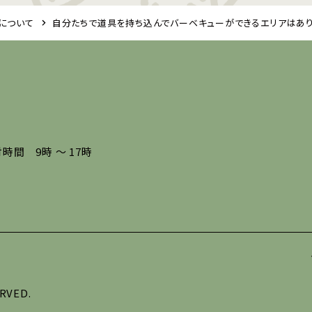
について
自分たちで道具を持ち込んでバーベキューができるエリアはあ
時間 9時 ～ 17時
RVED.